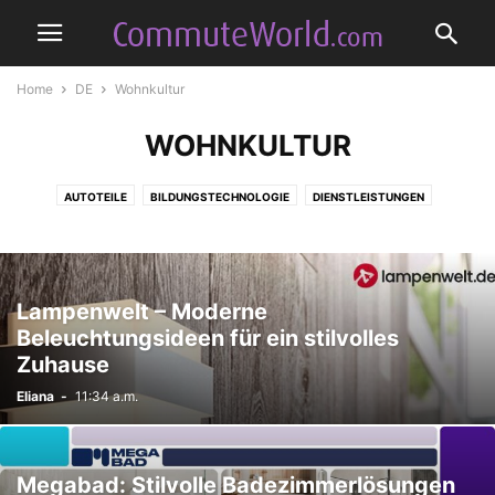
Home
DE
Wohnkultur
WOHNKULTUR
AUTOTEILE
BILDUNGSTECHNOLOGIE
DIENSTLEISTUNGEN
ELEKTRONIK
ESSEN
FREIBERUFLICHKEIT
GESUNDHEIT
HOSTING-DIENST
KOSMETIK
MODE
REISEN
SPIELE
TECHNOLOGIE
WOHNKULTUR
Lampenwelt – Moderne
Beleuchtungsideen für ein stilvolles
Zuhause
Eliana
-
11:34 a.m.
Megabad: Stilvolle Badezimmerlösungen