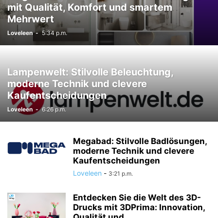
mit Qualität, Komfort und smartem
Mehrwert
Loveleen
-
5:34 p.m.
Lampenwelt: Stilvolle Beleuchtung,
moderne Technik und clevere
Kaufentscheidungen
Loveleen
-
6:26 p.m.
Megabad: Stilvolle Badlösungen,
moderne Technik und clevere
Kaufentscheidungen
Loveleen
-
3:21 p.m.
Entdecken Sie die Welt des 3D-
Drucks mit 3DPrima: Innovation,
Qualität und...