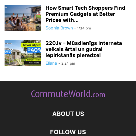
How Smart Tech Shoppers Find
Premium Gadgets at Better
Prices with...
Sophia Brown
-
1:34 pm
220.lv – Mūsdienīgs interneta
veikals ērtai un gudrai
iepirkšanās pieredzei
Eliana
-
2:24 pm
ABOUT US
FOLLOW US