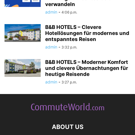
verwandeln
admin
-
4:06 p.m.
B&B HOTELS – Clevere
Hotellösungen für modernes und
entspanntes Reisen
admin
-
3:32 p.m.
B&B HOTELS – Moderner Komfort
und clevere Übernachtungen für
heutige Reisende
admin
-
3:27 p.m.
ABOUT US