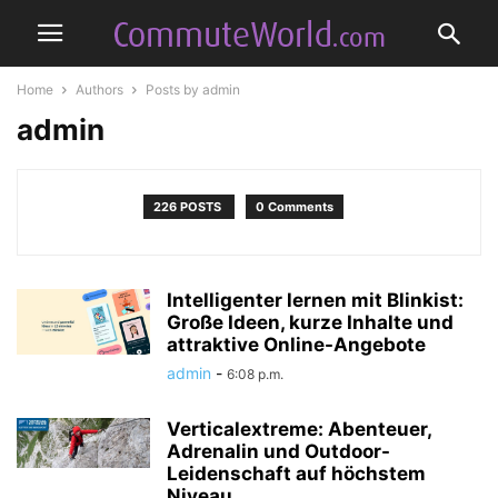
Home
Authors
Posts by admin
admin
226 POSTS
0 Comments
Intelligenter lernen mit Blinkist:
Große Ideen, kurze Inhalte und
attraktive Online-Angebote
admin
-
6:08 p.m.
Verticalextreme: Abenteuer,
Adrenalin und Outdoor-
Leidenschaft auf höchstem
Niveau