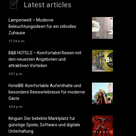
Latest articles
Lampenwelt – Moderne
Beleuchtungsideen für ein stilvolles
Zuhause
11:34 a.m.
B&B HOTELS – Komfortabel Reisen mit
den neuesten Angeboten und
attraktiven Vorteilen
4:51 p.m.
HotelBB: Komfortable Aufenthalte und
besondere Reiseerlebnisse für moderne
Gäste
4:54 p.m.
Kinguin: Der beliebte Marktplatz für
günstige Spiele, Software und digitale
Unterhaltung