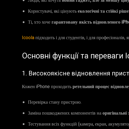
Люди, які хочуть
новий гаджет, але за меншу цін
Користувачі, які цінують
екологічні та стійкі ріш
Ті, хто хоче
гарантовану якість відновленого iP
Icoola
підходить і для студентів, і для професіоналів,
Основні функції та переваги I
1. Високоякісне відновлення прист
Кожен iPhone проходить
ретельний процес відновл
Перевірка стану пристрою.
Заміна пошкоджених компонентів на
оригінальні
Тестування всіх функцій (камера, екран, акумулято