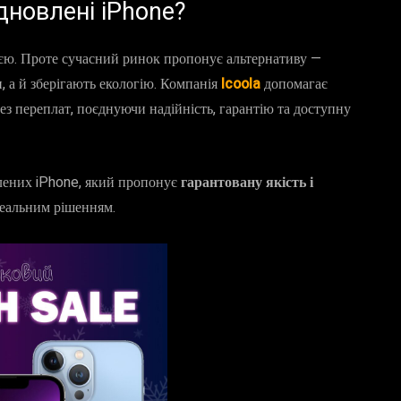
дновлені iPhone?
ією. Проте сучасний ринок пропонує альтернативу —
, а й зберігають екологію. Компанія
Icoola
допомагає
з переплат, поєднуючи надійність, гарантію та доступну
лених iPhone, який пропонує
гарантовану якість і
деальним рішенням.