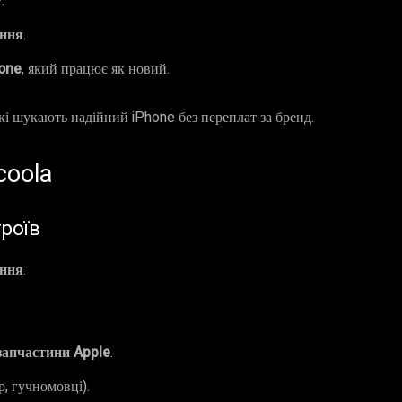
у
.
ення
.
hone
, який працює як новий.
 які шукають надійний iPhone без переплат за бренд.
coola
роїв
ення
:
 запчастини Apple
.
р, гучномовці).