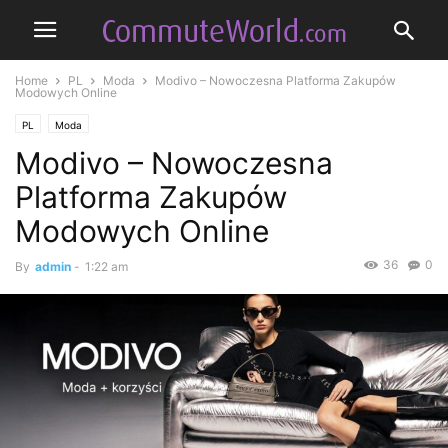
Home
PL
Moda
Modivo – Nowoczesna Platforma Zakupów
Modowych Online
PL
Moda
Modivo – Nowoczesna
Platforma Zakupów
Modowych Online
36
0
By
admin
-
1:22 am