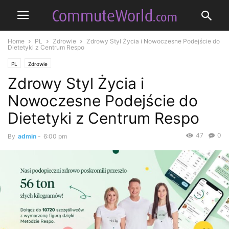
Home
PL
Zdrowie
Zdrowy Styl Życia i Nowoczesne Podejście do
Dietetyki z Centrum Respo
PL
Zdrowie
Zdrowy Styl Życia i
Nowoczesne Podejście do
Dietetyki z Centrum Respo
47
0
By
admin
-
6:00 pm