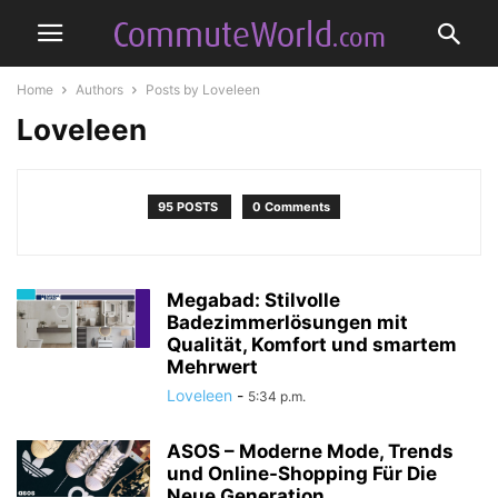
Home
Authors
Posts by Loveleen
Loveleen
95 POSTS
0 Comments
Megabad: Stilvolle
Badezimmerlösungen mit
Qualität, Komfort und smartem
Mehrwert
Loveleen
-
5:34 p.m.
ASOS – Moderne Mode, Trends
und Online-Shopping Für Die
Neue Generation