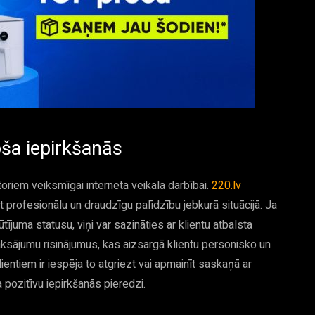
oša iepirkšanās
toriem veiksmīgai interneta veikala darbībai.
220.lv
t profesionālu un draudzīgu palīdzību jebkurā situācijā. Ja
tījuma statusu, viņi var sazināties ar klientu atbalsta
ksājumu risinājumus, kas aizsargā klientu personisko un
lientiem ir iespēja to atgriezt vai apmainīt saskaņā ar
 pozitīvu iepirkšanās pieredzi.