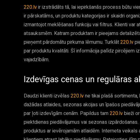
220.lv
ir izstrādāts tā, lai iepirkšanās process būtu v
ir pārskatāms, un produktu kategorijas ir skaidri organi
izmantojot meklēšanas funkciju vai filtrus. Klienti var 
atsauksmēm. Katram produktam ir pieejams detalizēts a
pieņemt pārdomātu pirkuma lēmumu. Turklāt
220.lv
pie
par produktu kvalitāti. Šī informācija palīdz pircējie
vajadzībām.
Izdevīgas cenas un regulāras a
Daudzi klienti izvēlas
220.lv
ne tikai plašā sortimenta, 
dažādas atlaides, sezonas akcijas un īpašos piedāvāju
par ļoti izdevīgām cenām. Papildus tam
220.lv
bieži o
piektdienas piedāvājumus vai sezonas izpārdošanas.
produktus ar ievērojamām atlaidēm. Interneta veikals 
klientiem atrast labāko piedāvājumu. Pateicoties šīm pr