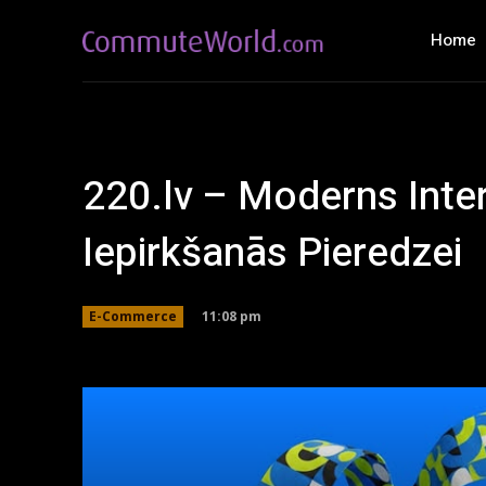
Home
220.lv – Moderns Inter
Iepirkšanās Pieredzei
11:08 pm
E-Commerce