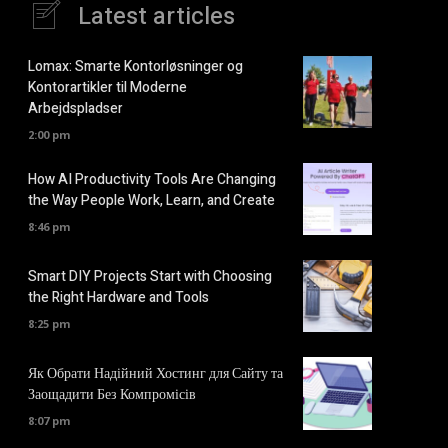
Latest articles
Lomax: Smarte Kontorløsninger og
Kontorartikler til Moderne
Arbejdspladser
2:00 pm
How AI Productivity Tools Are Changing
the Way People Work, Learn, and Create
8:46 pm
Smart DIY Projects Start with Choosing
the Right Hardware and Tools
8:25 pm
Як Обрати Надійний Хостинг для Сайту та
Заощадити Без Компромісів
8:07 pm