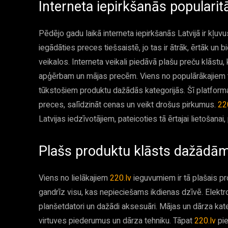
Interneta iepirkšanās popularitā
Pēdējo gadu laikā interneta iepirkšanās Latvijā ir kļuvu
iegādāties preces tiešsaistē, jo tas ir ātrāk, ērtāk un b
veikalos. Interneta veikali piedāvā plašu preču klāstu, 
apģērbam un mājas precēm. Viens no populārākajiem ti
tūkstošiem produktu dažādās kategorijās. Šī platforma ir
preces, salīdzināt cenas un veikt drošus pirkumus.
22
Latvijas iedzīvotājiem, pateicoties tā ērtajai lietošana
Plašs produktu klāsts dažādā
Viens no lielākajiem
220.lv
ieguvumiem ir tā plašais pr
gandrīz visu, kas nepieciešams ikdienas dzīvē. Elektron
planšetdatori un dažādi aksesuāri. Mājas un dārza kat
virtuves piederumus un dārza tehniku. Tāpat
220.lv
pi