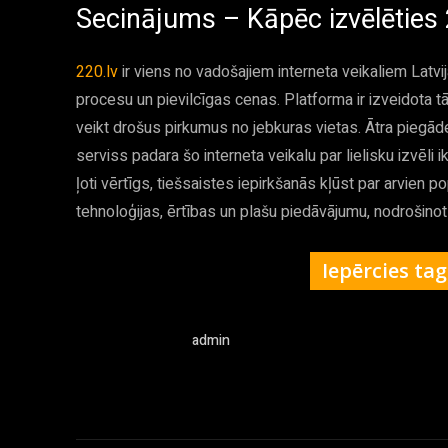
Secinājums – Kāpēc izvēlēties 
220.lv
ir viens no vadošajiem interneta veikaliem Latvi
procesu un pievilcīgas cenas. Platforma ir izveidota tā
veikt drošus pirkumus no jebkuras vietas. Ātra piegā
serviss padara šo interneta veikalu par lielisku izvēli 
ļoti vērtīgs, tiešsaistes iepirkšanās kļūst par arvien 
tehnoloģijas, ērtības un plašu piedāvājumu, nodrošinot
Iepērcies tag
admin