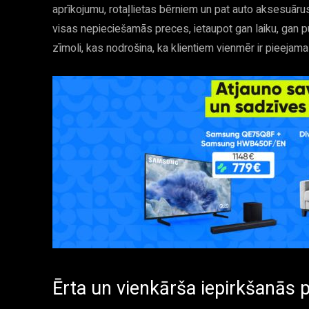
aprīkojumu, rotaļlietas bērniem un pat auto aksesuārus
visas nepieciešamās preces, ietaupot gan laiku, gan pūle
zīmoli, kas nodrošina, ka klientiem vienmēr ir pieeja
Ērta un vienkārša iepirkšanās 