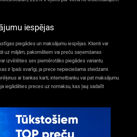
ājumu iespējas
elastīgas piegādes un maksājumu iespējas. Klienti var
ādi uz mājām, pakomātiem vai preču saņemšanas
i var izvēlēties sev piemērotāko piegādes variantu.
as ir īpaši svarīgi, ja prece nepieciešama steidzami.
rēķinus ar bankas karti, internetbanku vai pat maksājumu
ja iegādāties preces uz nomaksu, kas ļauj sadalīt