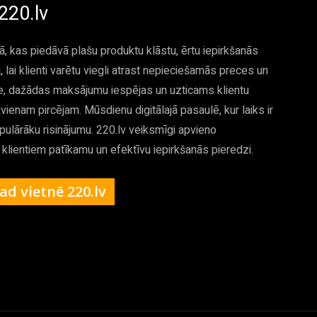
220.lv
jā, kas piedāvā plašu produktu klāstu, ērtu iepirkšanās
, lai klienti varētu viegli atrast nepieciešamās preces un
de, dažādas maksājumu iespējas un uzticams klientu
ikvienam pircējam. Mūsdienu digitālajā pasaulē, kur laiks ir
populārāku risinājumu. 220.lv veiksmīgi apvieno
 klientiem patīkamu un efektīvu iepirkšanās pieredzi.
ad vietnē 220.lv