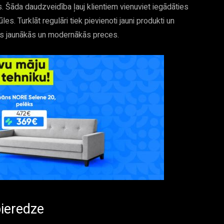
. Šāda daudzveidība ļauj klientiem vienuviet iegādāties
s. Turklāt regulāri tiek pievienoti jauni produkti un
mas jaunākās un modernākās preces.
pieredze