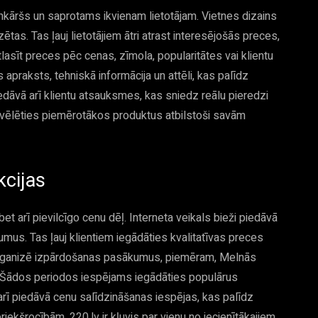
ienkāršs un saprotams ikvienam lietotājam. Vietnes dizains
zētas. Tas ļauj lietotājiem ātri atrast interesējošās preces,
atlasīt preces pēc cenas, zīmola, popularitātes vai klientu
praksts, tehniskā informācija un attēli, kas palīdz
dāvā arī klientu atsauksmes, kas sniedz reālu pieredzi
m izvēlēties piemērotākos produktus atbilstoši savām
kcijas
bet arī pievilcīgo cenu dēļ. Interneta veikals bieži piedāvā
mus. Tas ļauj klientiem iegādāties kvalitatīvas preces
rganizē izpārdošanas pasākumus, piemēram, Melnās
 Šādos periodos iespējams iegādāties populārus
arī piedāvā cenu salīdzināšanas iespējas, kas palīdz
iekšrocībām, 220.lv ir kļuvis par vienu no iecienītākajiem