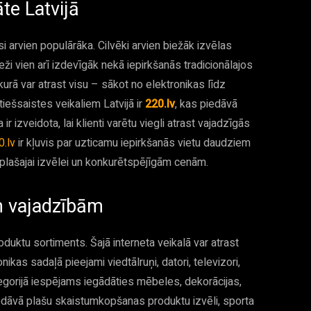
te Latvijā
si arvien populārāka. Cilvēki arvien biežāk izvēlas
ieži vien arī izdevīgāk nekā iepirkšanās tradicionālajos
kurā var atrast visu – sākot no elektronikas līdz
ešsaistes veikaliem Latvijā ir
220.lv
, kas piedāvā
 izveidota, lai klienti varētu viegli atrast vajadzīgās
0.lv
ir kļuvis par uzticamu iepirkšanās vietu daudziem
i, plašajai izvēlei un konkurētspējīgām cenām.
m vajadzībām
oduktu sortiments. Šajā interneta veikalā var atrast
ikas sadaļā pieejami viedtālruņi, datori, televizori,
egorijā iespējams iegādāties mēbeles, dekorācijas,
edāvā plašu skaistumkopšanas produktu izvēli, sporta