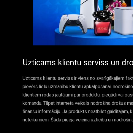
Uzticams klientu serviss un dr
Uzticams klientu serviss ir viens no svarīgākajiem fak
pievērš lielu uzmanību klientu apkalpošanai, nodrošino
klientiem rodas jautājumi par produktu, piegādi vai pasū
komandu. Tāpat interneta veikals nodrošina drošus ma
finanšu informāciju. Ja produkts neatbilst gaidītajam, k
noteikumiem. Šāda pieeja veicina uzticību un nodrošina