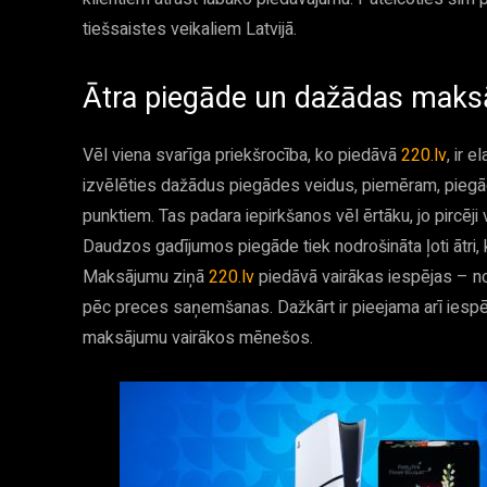
tiešsaistes veikaliem Latvijā.
Ātra piegāde un dažādas maks
Vēl viena svarīga priekšrocība, ko piedāvā
220.lv
, ir 
izvēlēties dažādus piegādes veidus, piemēram, pieg
punktiem. Tas padara iepirkšanos vēl ērtāku, jo pircēj
Daudzos gadījumos piegāde tiek nodrošināta ļoti ātri, k
Maksājumu ziņā
220.lv
piedāvā vairākas iespējas – no
pēc preces saņemšanas. Dažkārt ir pieejama arī iespē
maksājumu vairākos mēnešos.