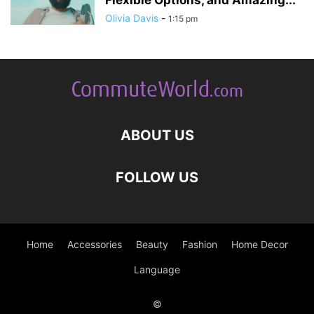
Flexible Options, and Amazing...
Olivia Davis
-
1:15 pm
ABOUT US
FOLLOW US
Home
Accessories
Beauty
Fashion
Home Decor
Language
©