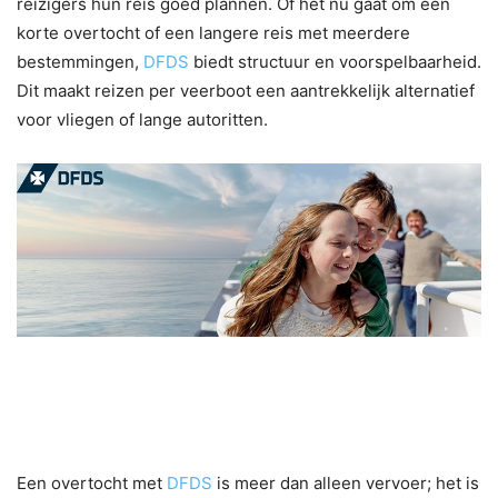
reizigers hun reis goed plannen. Of het nu gaat om een
korte overtocht of een langere reis met meerdere
bestemmingen,
DFDS
biedt structuur en voorspelbaarheid.
Dit maakt reizen per veerboot een aantrekkelijk alternatief
voor vliegen of lange autoritten.
3. De reiservaring aan boord
van DFDS-schepen
Een overtocht met
DFDS
is meer dan alleen vervoer; het is