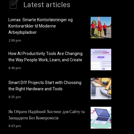
Latest articles
Lomax: Smarte Kontorløsninger og
Kontorartikler til Moderne
Arbejdspladser
2:00 pm
How AI Productivity Tools Are Changing
the Way People Work, Learn, and Create
8:46 pm
Smart DIY Projects Start with Choosing
the Right Hardware and Tools
8:25 pm
Як Обрати Надійний Хостинг для Сайту та
Заощадити Без Компромісів
8:07 pm